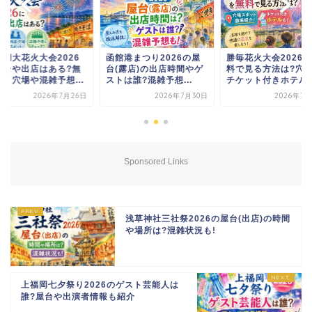
わ湖大花火大会2026
函館港まつり2026の屋
勝毎花火大会2026
屋台や出店はある?無
台(露店)の出店時間やゲ
料で見る方法は?穴
席・穴場や混雑予想...
ストは誰?混雑予想...
チケット付きホテルも.
2026年7月26日
2026年7月30日
2026年7月
Sponsored Links
浅草神社三社祭2026の屋台(出店)の時間
や場所は?混雑状況も!
上福岡七夕祭り2026のゲスト芸能人は
誰?屋台や出演者情報も紹介