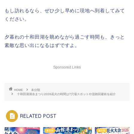
もし訪れるなら、ぜひ少し早めに現地へ到着してみて
ください。
夕暮れの十和田湖を眺めながら過ごす時間も、きっと
素敵な思い出になるはずですよ。
Sponsored Links
HOME
未分類
十和田湖湖水まつり2026花火の時間は?穴場スポットや混雑回避術を紹介
RELATED POST
類
未分類
未分類